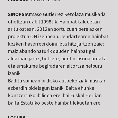
SINOPSIA
Itsaso Gutierrez Retolaza musikaria
oholtzan dabil 1998tik. Hainbat taldeetan
aritu ostean, 2012an sortu zuen bere azken
proiektua ON izenpean. Jendartearen hainbat
kezken haserreei doinu eta hitz jartzen zaie;
maiz abandonaturik dauden hainbat gai
aldarrian jarriz, beti ere, berdintasuna ardatz
eta emakume begiradaren aitortza helburu
izanik.
Baditu soinean bi disko autoekoiziak musikari
ezberdin bidelagun izanik. Baita ehunka
kontzertuko ibilidea ere, bai Euskal Herrian
baita Estatuko beste hainbat lekuetan ere.
LOTURA