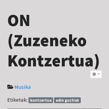
ON
(Zuzeneko
Kontzertua)
Musika
Etiketak:
kontzertua
adin guztiak