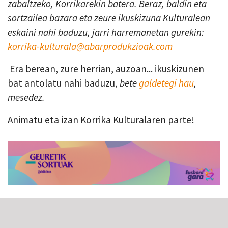
zabaltzeko, Korrikarekin batera. Beraz, baldin eta
sortzailea bazara eta zeure ikuskizuna Kulturalean
eskaini nahi baduzu, jarri harremanetan gurekin:
korrika-kulturala@abarprodukzioak.com
Era berean, zure herrian, auzoan... ikuskizunen
bat antolatu nahi baduzu,
bete
galdetegi hau
,
mesedez.
Animatu eta izan Korrika Kulturalaren parte!