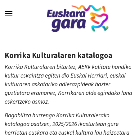
Korrika Kulturalaren katalogoa
Korrika Kulturalaren bitartez, AEKk kalitate handiko
kultur eskaintza egiten dio Euskal Herriari, euskal
kulturaren askotariko adierazpideak bazter
guztietara eramanez, Korrikaren alde egindako lana
eskertzeko asmoz.
Bagabiltza hurrengo Korrika Kulturalerako
katalogoa osatzen, 2025/2026 ikasturtean gure
herrietan euskara eta euskal kultura lau haizeetara