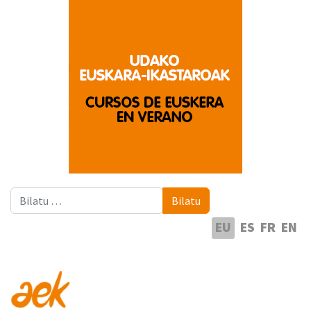
Bilatu
Bilatu
Hautatu hizkuntza
EU
ES
FR
EN