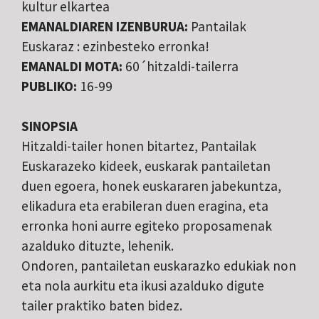
kultur elkartea
EMANALDIAREN IZENBURUA:
Pantailak
Euskaraz : ezinbesteko erronka!
EMANALDI MOTA:
60´hitzaldi-tailerra
PUBLIKO:
16-99
SINOPSIA
Hitzaldi-tailer honen bitartez, Pantailak
Euskarazeko kideek, euskarak pantailetan
duen egoera, honek euskararen jabekuntza,
elikadura eta erabileran duen eragina, eta
erronka honi aurre egiteko proposamenak
azalduko dituzte, lehenik.
Ondoren, pantailetan euskarazko edukiak non
eta nola aurkitu eta ikusi azalduko digute
tailer praktiko baten bidez.