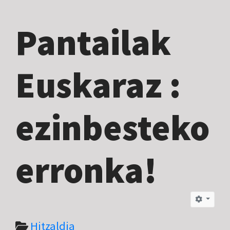
Pantailak
Euskaraz :
ezinbesteko
erronka!
Hitzaldia