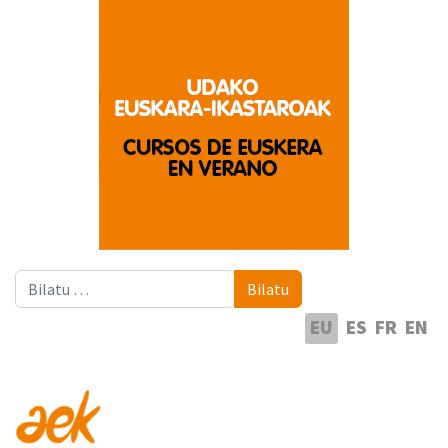
Bilatu
Bilatu
Hautatu hizkuntza
EU
ES
FR
EN