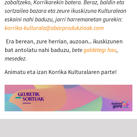
zabaltzeko, Korrikarekin batera. Beraz, baldin eta
sortzailea bazara eta zeure ikuskizuna Kulturalean
eskaini nahi baduzu, jarri harremanetan gurekin:
korrika-kulturala@abarprodukzioak.com
Era berean, zure herrian, auzoan... ikuskizunen
bat antolatu nahi baduzu,
bete
galdetegi hau
,
mesedez.
Animatu eta izan Korrika Kulturalaren parte!