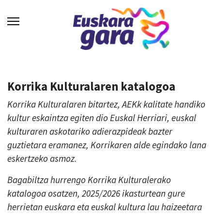
Korrika Kulturalaren katalogoa
Korrika Kulturalaren bitartez, AEKk kalitate handiko
kultur eskaintza egiten dio Euskal Herriari, euskal
kulturaren askotariko adierazpideak bazter
guztietara eramanez, Korrikaren alde egindako lana
eskertzeko asmoz.
Bagabiltza hurrengo Korrika Kulturalerako
katalogoa osatzen, 2025/2026 ikasturtean gure
herrietan euskara eta euskal kultura lau haizeetara