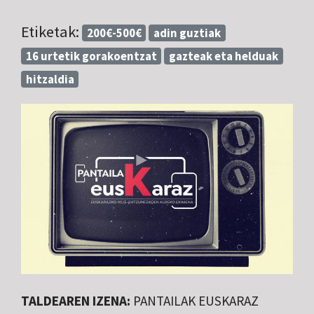
Etiketak:
200€-500€
adin guztiak
16 urtetik gorakoentzat
gazteak eta helduak
hitzaldia
TALDEAREN IZENA:
PANTAILAK EUSKARAZ