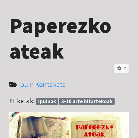
Paperezko
ateak
Ipuin Kontaketa
Etiketak:
ipuinak
3-10 urte bitartekoak