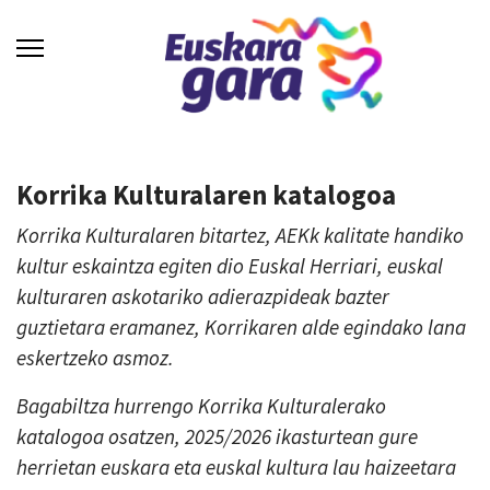
Korrika Kulturalaren katalogoa
Korrika Kulturalaren bitartez, AEKk kalitate handiko
kultur eskaintza egiten dio Euskal Herriari, euskal
kulturaren askotariko adierazpideak bazter
guztietara eramanez, Korrikaren alde egindako lana
eskertzeko asmoz.
Bagabiltza hurrengo Korrika Kulturalerako
katalogoa osatzen, 2025/2026 ikasturtean gure
herrietan euskara eta euskal kultura lau haizeetara