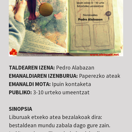
TALDEAREN IZENA:
Pedro Alabazan
EMANALDIAREN IZENBURUA:
Paperezko ateak
EMANALDI MOTA:
Ipuin kontaketa
PUBLIKO:
3-10 urteko umeentzat
SINOPSIA
Liburuak etxeko atea bezalakoak dira:
bestaldean mundu zabala dago gure zain.