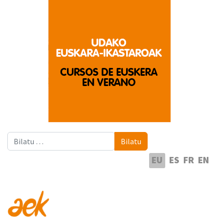
Bilatu
Bilatu
Hautatu hizkuntza
EU
ES
FR
EN