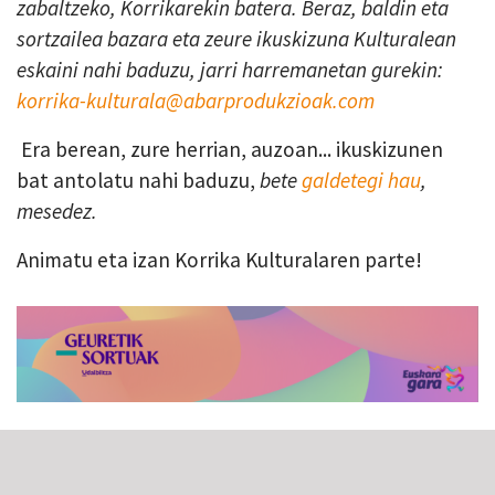
zabaltzeko, Korrikarekin batera. Beraz, baldin eta
sortzailea bazara eta zeure ikuskizuna Kulturalean
eskaini nahi baduzu, jarri harremanetan gurekin:
korrika-kulturala@abarprodukzioak.com
Era berean, zure herrian, auzoan... ikuskizunen
bat antolatu nahi baduzu,
bete
galdetegi hau
,
mesedez.
Animatu eta izan Korrika Kulturalaren parte!