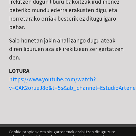
Irekitzen dugun liburu bakoitzak irudimenez
beteriko mundu ederra erakusten digu, eta
horretarako orriak besterik ez ditugu igaro
behar.
Saio honetan jakin ahal izango dugu ateak
diren liburuen azalak irekitzean zer gertatzen
den.
LOTURA
https://www.youtube.com/watch?
v=GAK2orueJ8o&t=5s&ab_channel=EstudioArtene
Cookie propioak eta hirugarrenenak erabiltzen ditugu zure