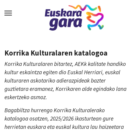
Korrika Kulturalaren katalogoa
Korrika Kulturalaren bitartez, AEKk kalitate handiko
kultur eskaintza egiten dio Euskal Herriari, euskal
kulturaren askotariko adierazpideak bazter
guztietara eramanez, Korrikaren alde egindako lana
eskertzeko asmoz.
Bagabiltza hurrengo Korrika Kulturalerako
katalogoa osatzen, 2025/2026 ikasturtean gure
herrietan euskara eta euskal kultura lau haizeetara