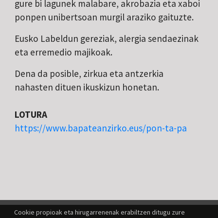
gure bi lagunek malabare, akrobazia eta xaboi
ponpen unibertsoan murgil araziko gaituzte.
Eusko Labeldun gereziak, alergia sendaezinak
eta erremedio majikoak.
Dena da posible, zirkua eta antzerkia
nahasten dituen ikuskizun honetan.
LOTURA
https://www.bapateanzirko.eus/pon-ta-pa
Cookie propioak eta hirugarrenenak erabiltzen ditugu zure