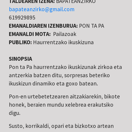
TALDEAREN IZENA:
BAPATEANZIRKO
bapateanzirko@gmail.com
619929895
EMANALDIAREN IZENBURUA:
PON TA PA
EMANALDI MOTA:
Pailazoak
PUBLIKO:
Haurrentzako ikuskizuna
SINOPSIA
Pon ta Pa haurrentzako ikuskizunak zirkoa eta
antzerkia batzen ditu, sorpresas beteriko
ikuskizun dinamiko eta goxo batean.
Pon-en urtebetetzearen aitzakiarekin, bikote
honek, beraien mundu xelebrea erakutsiko
digu.
Susto, korrikaldi, opari eta bizkotxo artean