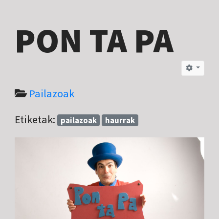
PON TA PA
Pailazoak
Etiketak:
pailazoak
haurrak