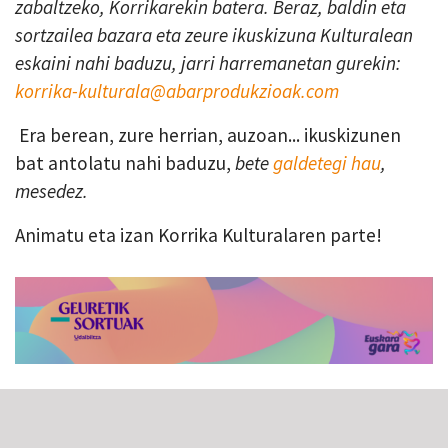
zabaltzeko, Korrikarekin batera. Beraz, baldin eta
sortzailea bazara eta zeure ikuskizuna Kulturalean
eskaini nahi baduzu, jarri harremanetan gurekin:
korrika-kulturala@abarprodukzioak.com
Era berean, zure herrian, auzoan... ikuskizunen
bat antolatu nahi baduzu,
bete
galdetegi hau
,
mesedez.
Animatu eta izan Korrika Kulturalaren parte!