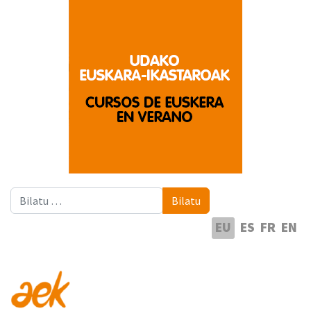
Bilatu
Bilatu
Hautatu hizkuntza
EU
ES
FR
EN