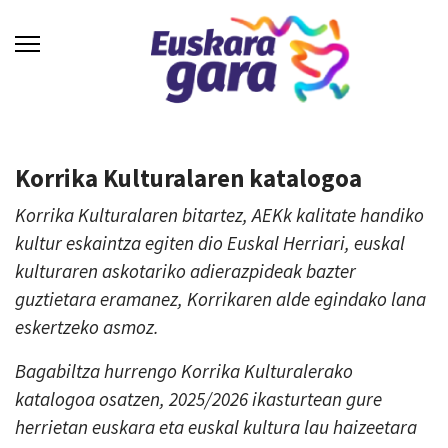
Korrika Kulturalaren katalogoa
Korrika Kulturalaren bitartez, AEKk kalitate handiko
kultur eskaintza egiten dio Euskal Herriari, euskal
kulturaren askotariko adierazpideak bazter
guztietara eramanez, Korrikaren alde egindako lana
eskertzeko asmoz.
Bagabiltza hurrengo Korrika Kulturalerako
katalogoa osatzen, 2025/2026 ikasturtean gure
herrietan euskara eta euskal kultura lau haizeetara