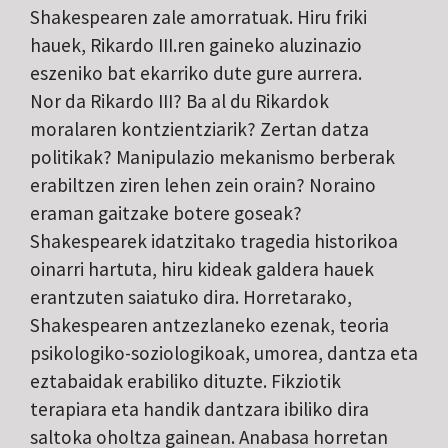
Shakespearen zale amorratuak. Hiru friki
hauek, Rikardo III.ren gaineko aluzinazio
eszeniko bat ekarriko dute gure aurrera.
Nor da Rikardo III? Ba al du Rikardok
moralaren kontzientziarik? Zertan datza
politikak? Manipulazio mekanismo berberak
erabiltzen ziren lehen zein orain? Noraino
eraman gaitzake botere goseak?
Shakespearek idatzitako tragedia historikoa
oinarri hartuta, hiru kideak galdera hauek
erantzuten saiatuko dira. Horretarako,
Shakespearen antzezlaneko ezenak, teoria
psikologiko-soziologikoak, umorea, dantza eta
eztabaidak erabiliko dituzte. Fikziotik
terapiara eta handik dantzara ibiliko dira
saltoka oholtza gainean. Anabasa horretan