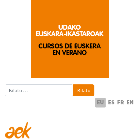
Bilatu
Bilatu
Hautatu hizkuntza
EU
ES
FR
EN