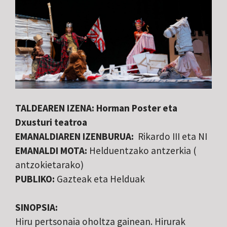
TALDEAREN IZENA: Horman Poster eta
Dxusturi teatroa
EMANALDIAREN IZENBURUA:
Rikardo III eta NI
EMANALDI MOTA:
Helduentzako antzerkia (
antzokietarako)
PUBLIKO:
Gazteak eta Helduak
SINOPSIA:
Hiru pertsonaia oholtza gainean. Hirurak