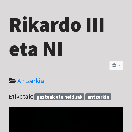
Rikardo III
eta NI
Antzerkia
Etiketak:
gazteak eta helduak
antzerkia