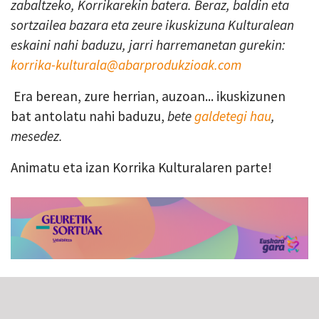
zabaltzeko, Korrikarekin batera. Beraz, baldin eta
sortzailea bazara eta zeure ikuskizuna Kulturalean
eskaini nahi baduzu, jarri harremanetan gurekin:
korrika-kulturala@abarprodukzioak.com
Era berean, zure herrian, auzoan... ikuskizunen
bat antolatu nahi baduzu,
bete
galdetegi hau
,
mesedez.
Animatu eta izan Korrika Kulturalaren parte!