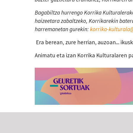
Bagabiltza hurrengo Korrika Kulturalerako
haizeetara zabaltzeko, Korrikarekin batera
harremanetan gurekin:
korrika-kultural
Era berean, zure herrian, auzoan... iku
Animatu eta izan Korrika Kulturalaren p