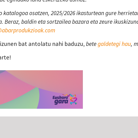
 katalogoa osatzen, 2025/2026 ikasturtean gure herrietan
. Beraz, baldin eta sortzailea bazara eta zeure ikuskizun
a@abarprodukzioak.com
skizunen bat antolatu nahi baduzu,
bete
galdetegi hau
, 
arte!