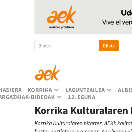
Bilatu
Bilatu
HASIERA
KORRIKA
LAGUNTZAILEA
ALBI
ARGAZKIAK-BIDEOAK
12. EGUNA
Korrika Kulturalaren
Korrika Kulturalaren bitartez, AEKk kalita
bazter guztietara eramanez, Korrikaren a