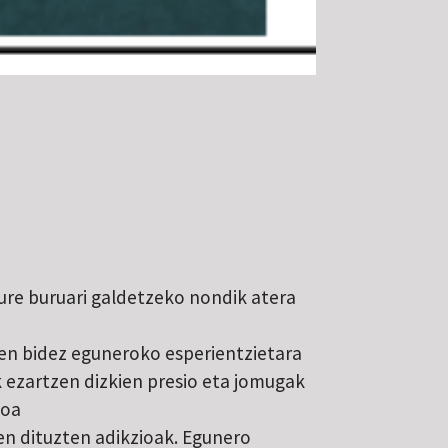
ure buruari galdetzeko nondik atera
en bidez eguneroko esperientzietara
k ezartzen dizkien presio eta jomugak
moa
n dituzten adikzioak. Egunero