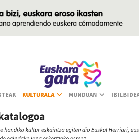
Ha
STEAK
KULTURALA
MUNDUAN
IBILBIDE
 katalogoa
te handiko kultur eskaintza egiten dio Euskal Herriari, e
lde egindako lana eskertzeko asmoz.