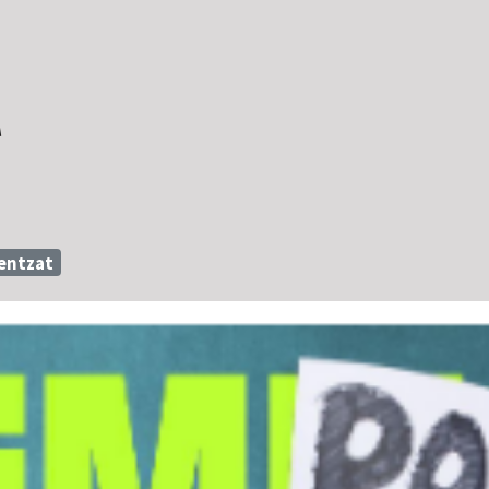
l
oentzat