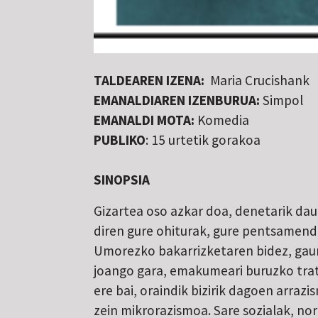
TALDEAREN IZENA:
Maria Crucishank
EMANALDIAREN IZENBURUA:
Simpol
EMANALDI MOTA:
Komedia
PUBLIKO
: 15 urtetik gorakoa
SINOPSIA
Gizartea oso azkar doa, denetarik da
diren gure ohiturak, gure pentsamend
Umorezko bakarrizketaren bidez, gaur
joango gara, emakumeari buruzko tratu
ere bai, oraindik bizirik dagoen arra
zein mikrorazismoa. Sare sozialak, n