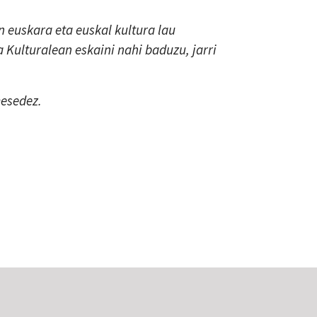
 euskara eta euskal kultura lau
a Kulturalean eskaini nahi baduzu, jarri
mesedez.