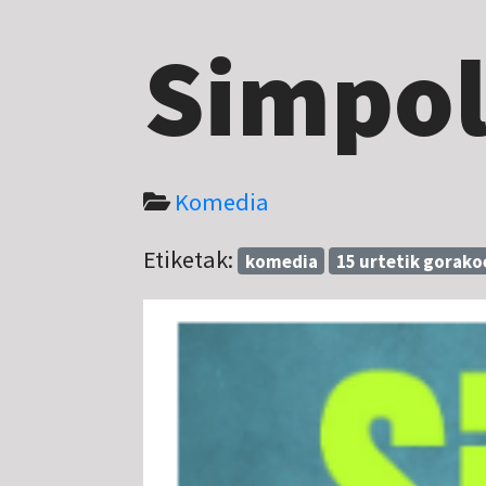
Simpo
Komedia
Etiketak:
komedia
15 urtetik gorak