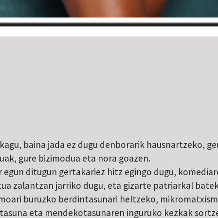
ukagu, baina jada ez dugu denborarik hausnartzeko, ge
uak, gure bizimodua eta nora goazen.
 egun ditugun gertakariez hitz egingo dugu, komediar
a zalantzan jarriko dugu, eta gizarte patriarkal bate
zismoari buruzko berdintasunari heltzeko, mikromatxis
ortasuna eta mendekotasunaren inguruko kezkak sortze