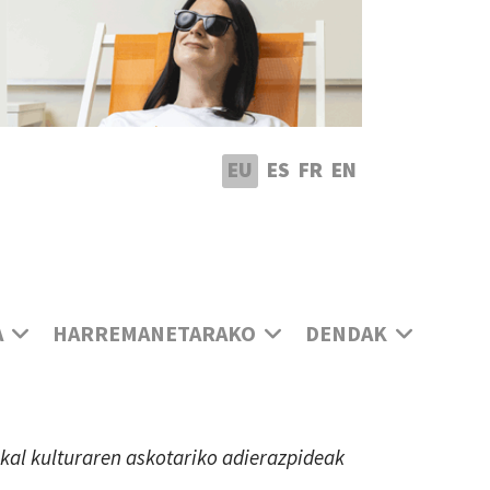
utatu hizkuntza
EU
ES
FR
EN
A
HARREMANETARAKO
DENDAK
uskal kulturaren askotariko adierazpideak