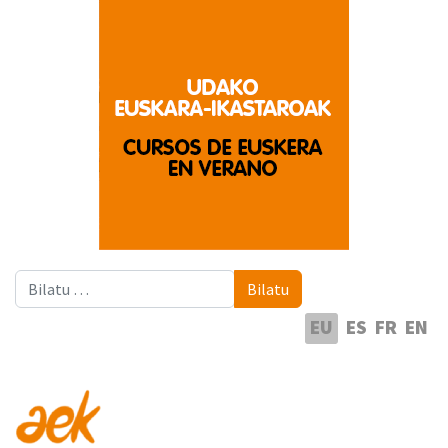
Bilatu
Bilatu
Hautatu hizkuntza
EU
ES
FR
EN