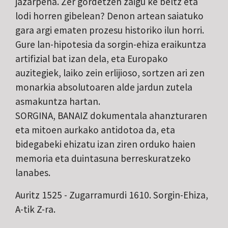
jazarpena. Zer gordetzen zaigu ke beltz eta
lodi horren gibelean? Denon artean saiatuko
gara argi ematen prozesu historiko ilun horri.
Gure lan-hipotesia da sorgin-ehiza eraikuntza
artifizial bat izan dela, eta Europako
auzitegiek, laiko zein erlijioso, sortzen ari zen
monarkia absolutoaren alde jardun zutela
asmakuntza hartan.
SORGINA, BANAIZ dokumentala ahanzturaren
eta mitoen aurkako antidotoa da, eta
bidegabeki ehizatu izan ziren orduko haien
memoria eta duintasuna berreskuratzeko
lanabes.
Auritz 1525 - Zugarramurdi 1610. Sorgin-Ehiza,
A-tik Z-ra.