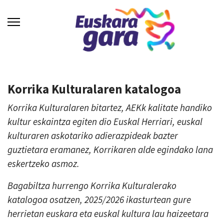
Korrika Kulturalaren katalogoa
Korrika Kulturalaren bitartez, AEKk kalitate handiko
kultur eskaintza egiten dio Euskal Herriari, euskal
kulturaren askotariko adierazpideak bazter
guztietara eramanez, Korrikaren alde egindako lana
eskertzeko asmoz.
Bagabiltza hurrengo Korrika Kulturalerako
katalogoa osatzen, 2025/2026 ikasturtean gure
herrietan euskara eta euskal kultura lau haizeetara