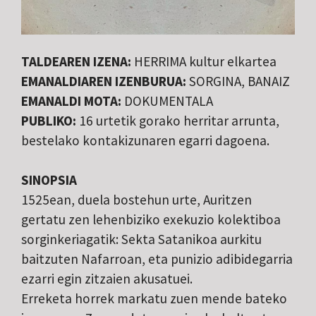
TALDEAREN IZENA:
HERRIMA kultur elkartea
EMANALDIAREN IZENBURUA:
SORGINA, BANAIZ
EMANALDI MOTA:
DOKUMENTALA
PUBLIKO:
16 urtetik gorako herritar arrunta,
bestelako kontakizunaren egarri dagoena.
SINOPSIA
1525ean, duela bostehun urte, Auritzen
gertatu zen lehenbiziko exekuzio kolektiboa
sorginkeriagatik: Sekta Satanikoa aurkitu
baitzuten Nafarroan, eta punizio adibidegarria
ezarri egin zitzaien akusatuei.
Erreketa horrek markatu zuen mende bateko