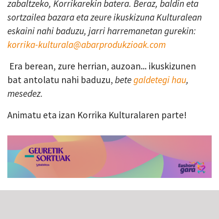
zabaltzeko, Korrikarekin batera. Beraz, baldin eta
sortzailea bazara eta zeure ikuskizuna Kulturalean
eskaini nahi baduzu, jarri harremanetan gurekin:
korrika-kulturala@abarprodukzioak.com
Era berean, zure herrian, auzoan... ikuskizunen
bat antolatu nahi baduzu,
bete
galdetegi hau
,
mesedez.
Animatu eta izan Korrika Kulturalaren parte!