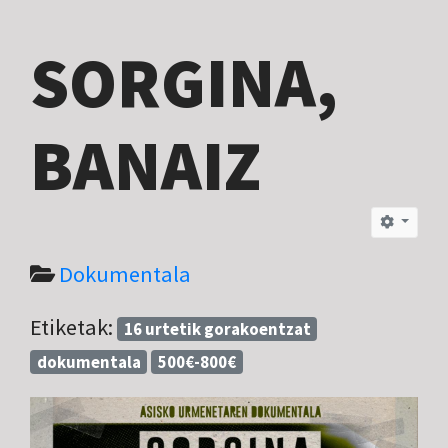
SORGINA,
BANAIZ
Dokumentala
Etiketak:
16 urtetik gorakoentzat
dokumentala
500€-800€