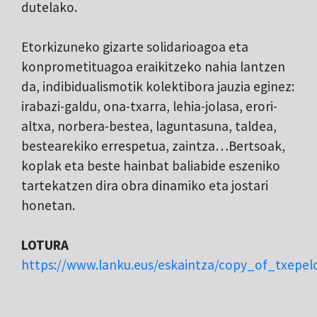
dutelako.
Etorkizuneko gizarte solidarioagoa eta
konprometituagoa eraikitzeko nahia lantzen
da, indibidualismotik kolektibora jauzia eginez:
irabazi-galdu, ona-txarra, lehia-jolasa, erori-
altxa, norbera-bestea, laguntasuna, taldea,
bestearekiko errespetua, zaintza…Bertsoak,
koplak eta beste hainbat baliabide eszeniko
tartekatzen dira obra dinamiko eta jostari
honetan.
LOTURA
https://www.lanku.eus/eskaintza/copy_of_txepe