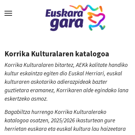
Korrika Kulturalaren katalogoa
Korrika Kulturalaren bitartez, AEKk kalitate handiko
kultur eskaintza egiten dio Euskal Herriari, euskal
kulturaren askotariko adierazpideak bazter
guztietara eramanez, Korrikaren alde egindako lana
eskertzeko asmoz.
Bagabiltza hurrengo Korrika Kulturalerako
katalogoa osatzen, 2025/2026 ikasturtean gure
herrietan euskara eta euskal kultura lau haizeetara