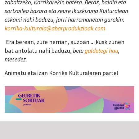
zabaltzeko, Korrikarekin batera. Beraz, baldin eta
sortzailea bazara eta zeure ikuskizuna Kulturalean
eskaini nahi baduzu, jarri harremanetan gurekin:
korrika-kulturala@abarprodukzioak.com
Era berean, zure herrian, auzoan... ikuskizunen
bat antolatu nahi baduzu,
bete
galdetegi hau
,
mesedez.
Animatu eta izan Korrika Kulturalaren parte!