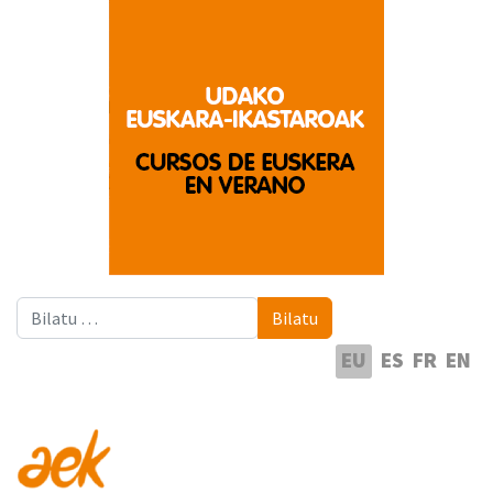
Bilatu
Bilatu
Hautatu hizkuntza
EU
ES
FR
EN