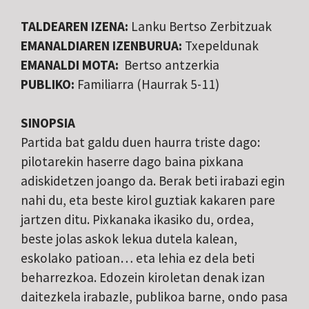
TALDEAREN IZENA:
Lanku Bertso Zerbitzuak
EMANALDIAREN IZENBURUA:
Txepeldunak
EMANALDI MOTA:
Bertso antzerkia
PUBLIKO:
Familiarra (Haurrak 5-11)
SINOPSIA
Partida bat galdu duen haurra triste dago:
pilotarekin haserre dago baina pixkana
adiskidetzen joango da. Berak beti irabazi egin
nahi du, eta beste kirol guztiak kakaren pare
jartzen ditu. Pixkanaka ikasiko du, ordea,
beste jolas askok lekua dutela kalean,
eskolako patioan… eta lehia ez dela beti
beharrezkoa. Edozein kiroletan denak izan
daitezkela irabazle, publikoa barne, ondo pasa