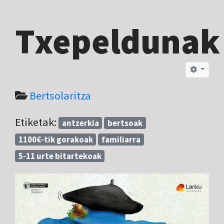
Txepeldunak
Bertsolaritza
Etiketak:
antzerkia
bertsoak
1100€-tik gorakoak
familiarra
5-11 urte bitartekoak