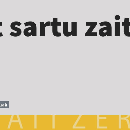
 sartu zai
duak