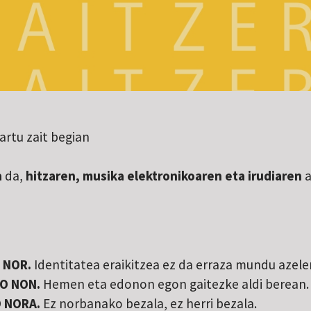
artu zait begian
a
da,
hitzaren, musika elektronikoaren eta irudiaren
a
 NOR.
Identitatea eraikitzea ez da erraza mundu azele
DO NON.
Hemen eta edonon egon gaitezke aldi berean.
O NORA.
Ez norbanako bezala, ez herri bezala.