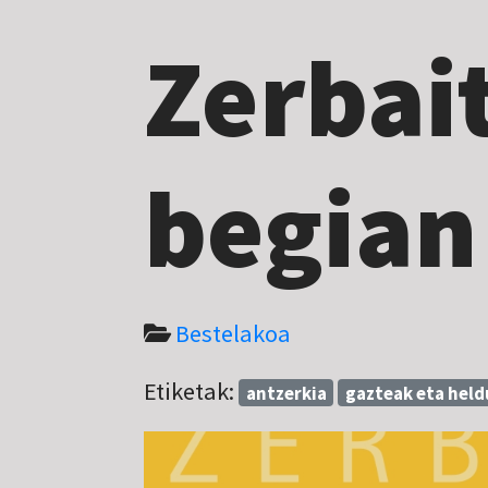
Zerbait
begian
Bestelakoa
Etiketak:
antzerkia
gazteak eta hel