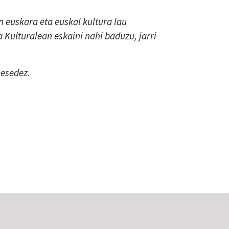
 euskara eta euskal kultura lau
a Kulturalean eskaini nahi baduzu, jarri
mesedez.