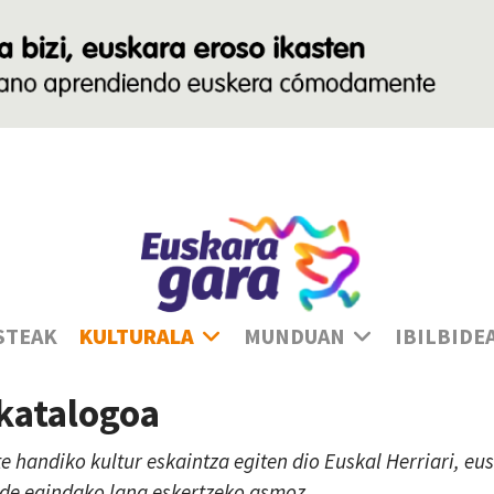
Ha
STEAK
KULTURALA
MUNDUAN
IBILBIDE
 katalogoa
te handiko kultur eskaintza egiten dio Euskal Herriari, e
lde egindako lana eskertzeko asmoz.