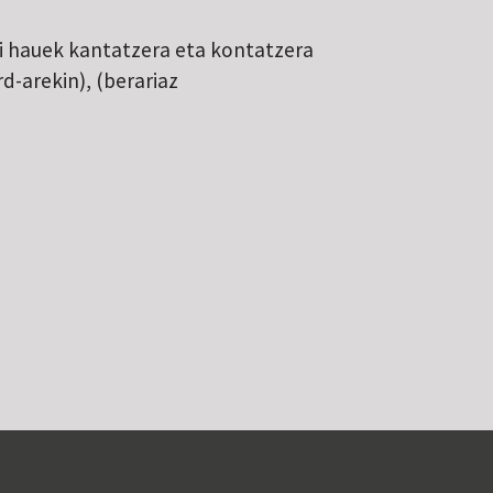
i hauek kantatzera eta kontatzera
-arekin), (berariaz