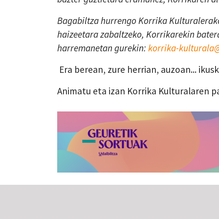
Bagabiltza hurrengo Korrika Kulturalerako
haizeetara zabaltzeko, Korrikarekin batera
harremanetan gurekin:
korrika-kultural
Era berean, zure herrian, auzoan... iku
Animatu eta izan Korrika Kulturalaren p