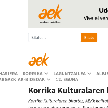
Bilatu
Bilatu
HASIERA
KORRIKA
LAGUNTZAILEA
ALBI
ARGAZKIAK-BIDEOAK
12. EGUNA
Korrika Kulturalaren
Korrika Kulturalaren bitartez, AEKk kalita
bazter guztietara eramanez, Korrikaren a