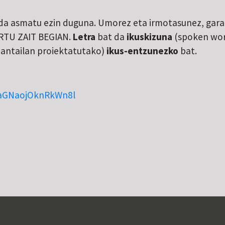
da asmatu ezin duguna. Umorez eta irmotasunez, gara
ARTU ZAIT BEGIAN.
Letra
bat da
ikuskizuna
(spoken word
pantailan proiektatutako)
ikus-entzunezko
bat.
SaGNaojOknRkWn8l