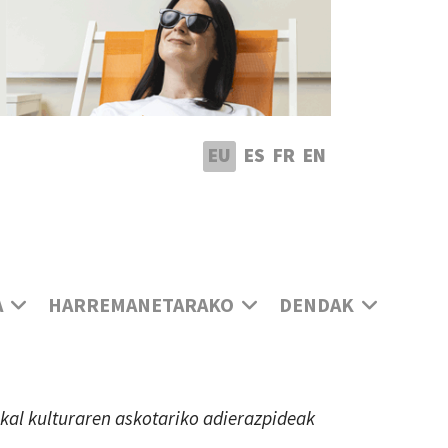
utatu hizkuntza
EU
ES
FR
EN
A
HARREMANETARAKO
DENDAK
uskal kulturaren askotariko adierazpideak