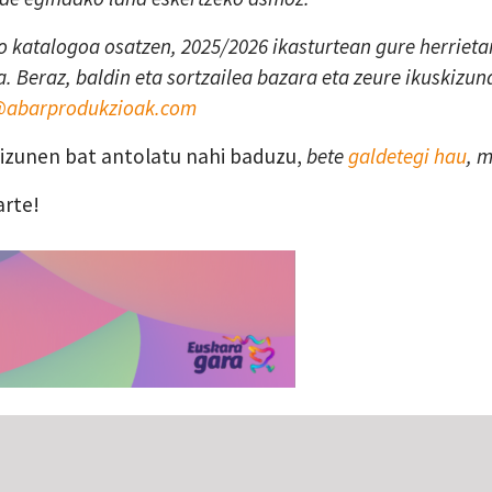
 katalogoa osatzen, 2025/2026 ikasturtean gure herrietan
. Beraz, baldin eta sortzailea bazara eta zeure ikuskizun
a@abarprodukzioak.com
skizunen bat antolatu nahi baduzu,
bete
galdetegi hau
, 
arte!