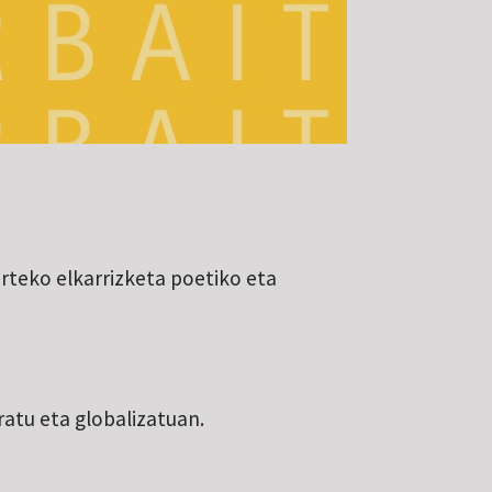
rteko elkarrizketa poetiko eta
ratu eta globalizatuan.