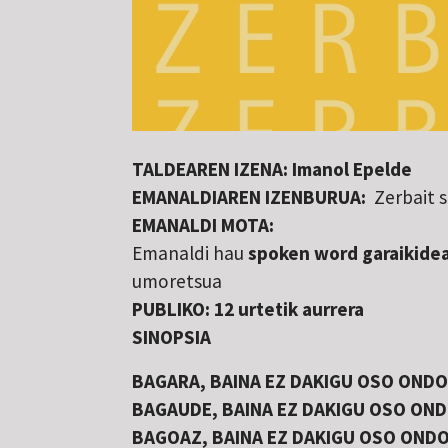
TALDEAREN IZENA: Imanol Epelde
EMANALDIAREN IZENBURUA:
Zerbait s
EMANALDI MOTA:
Emanaldi hau
spoken word garaikide
umoretsua
PUBLIKO: 12 urtetik aurrera
SINOPSIA
BAGARA, BAINA EZ DAKIGU OSO ONDO
BAGAUDE, BAINA EZ DAKIGU OSO ON
BAGOAZ, BAINA EZ DAKIGU OSO OND