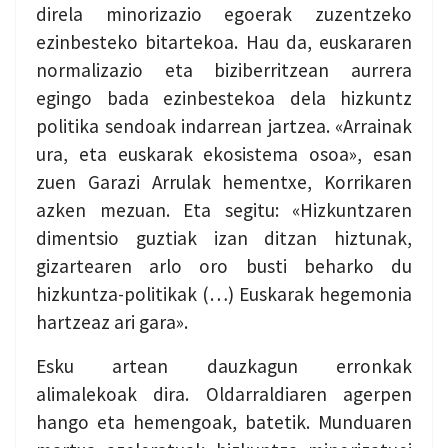
direla minorizazio egoerak zuzentzeko
ezinbesteko bitartekoa. Hau da, euskararen
normalizazio eta biziberritzean aurrera
egingo bada ezinbestekoa dela hizkuntz
politika sendoak indarrean jartzea. «Arrainak
ura, eta euskarak ekosistema osoa», esan
zuen Garazi Arrulak hementxe, Korrikaren
azken mezuan. Eta segitu: «Hizkuntzaren
dimentsio guztiak izan ditzan hiztunak,
gizartearen arlo oro busti beharko du
hizkuntza-politikak (…) Euskarak hegemonia
hartzeaz ari gara».
Esku artean dauzkagun erronkak
alimalekoak dira. Oldarraldiaren agerpen
hango eta hemengoak, batetik. Munduaren