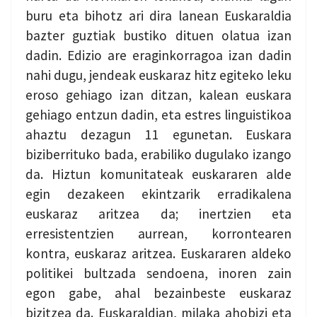
buru eta bihotz ari dira lanean Euskaraldia
bazter guztiak bustiko dituen olatua izan
dadin. Edizio are eraginkorragoa izan dadin
nahi dugu, jendeak euskaraz hitz egiteko leku
eroso gehiago izan ditzan, kalean euskara
gehiago entzun dadin, eta estres linguistikoa
ahaztu dezagun 11 egunetan. Euskara
biziberrituko bada, erabiliko dugulako izango
da. Hiztun komunitateak euskararen alde
egin dezakeen ekintzarik erradikalena
euskaraz aritzea da; inertzien eta
erresistentzien aurrean, korrontearen
kontra, euskaraz aritzea. Euskararen aldeko
politikei bultzada sendoena, inoren zain
egon gabe, ahal bezainbeste euskaraz
bizitzea da. Euskaraldian, milaka ahobizi eta