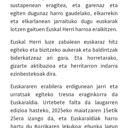
sustapenean eragitea, eta garenaz eta
egiten dugunaz harro gaudelako, elkarrekin
eta elkarlanean jarraituko dugu euskarak
lotzen gaituen Euskal Herri harroa eraikitzen.
Euskal Herri luze zabalean euskaraz hitz
egiteko eta bizitzeko aukerak eta baldintzak
biderkatzeaz ari gara. Eta horretarako,
gizarte aktibazioa eta herritarron indarra
ezinbestekoak dira.
Euskararen erabilera erdigunean jarri eta
urratsak egiteko tresna eraginkorra da
Euskaraldia. Urtebete falta da laugarren
edizioa hasteko, 2025eko maiatzaren 15etik
25era izango da, eta Euskaraldiak harro
hartu du Korrikaren lekukoa; ehunka lagun