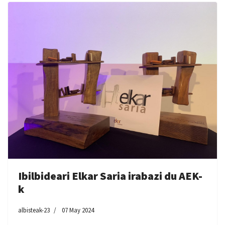
Ibilbideari Elkar Saria irabazi du AEK-
k
albisteak-23
07 May 2024