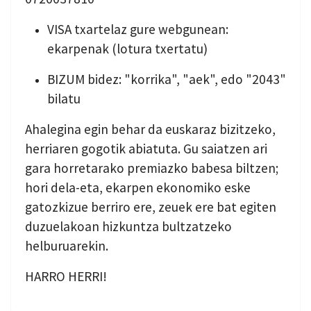
VISA txartelaz gure webgunean:
ekarpenak (lotura txertatu)
BIZUM bidez: "korrika", "aek", edo "2043"
bilatu
Ahalegina egin behar da euskaraz bizitzeko,
herriaren gogotik abiatuta. Gu saiatzen ari
gara horretarako premiazko babesa biltzen;
hori dela-eta, ekarpen ekonomiko eske
gatozkizue berriro ere, zeuek ere bat egiten
duzuelakoan hizkuntza bultzatzeko
helburuarekin.
HARRO HERRI!