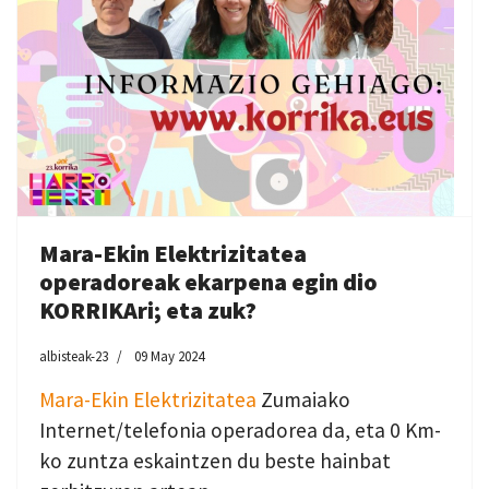
Mara-Ekin Elektrizitatea
operadoreak ekarpena egin dio
KORRIKAri; eta zuk?
albisteak-23
09 May 2024
Mara-Ekin Elektrizitatea
Zumaiako
Internet/telefonia operadorea da, eta 0 Km-
ko zuntza eskaintzen du beste hainbat