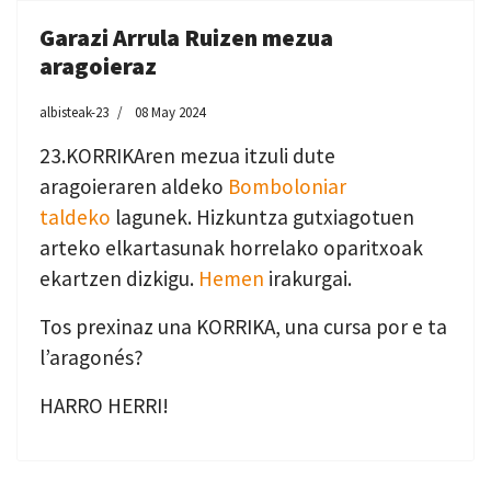
Garazi Arrula Ruizen mezua
aragoieraz
albisteak-23
08 May 2024
23.KORRIKAren mezua itzuli dute
aragoieraren aldeko
Bomboloniar
taldeko
lagunek. Hizkuntza gutxiagotuen
arteko elkartasunak horrelako oparitxoak
ekartzen dizkigu.
Hemen
irakurgai.
Tos prexinaz una KORRIKA, una cursa por e ta
l’aragonés?
HARRO HERRI!