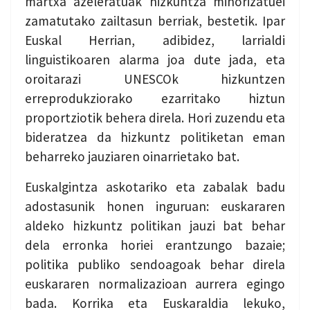
martxa azeleratuak hizkuntza minorizatuei
zamatutako zailtasun berriak, bestetik. Ipar
Euskal Herrian, adibidez, larrialdi
linguistikoaren alarma joa dute jada, eta
oroitarazi UNESCOk hizkuntzen
erreprodukziorako ezarritako hiztun
proportziotik behera direla. Hori zuzendu eta
bideratzea da hizkuntz politiketan eman
beharreko jauziaren oinarrietako bat.
Euskalgintza askotariko eta zabalak badu
adostasunik honen inguruan: euskararen
aldeko hizkuntz politikan jauzi bat behar
dela erronka horiei erantzungo bazaie;
politika publiko sendoagoak behar direla
euskararen normalizazioan aurrera egingo
bada. Korrika eta Euskaraldia lekuko,