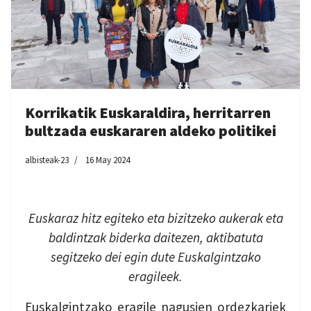
Korrikatik Euskaraldira, herritarren
bultzada euskararen aldeko politikei
albisteak-23
16 May 2024
Euskaraz hitz egiteko eta bizitzeko aukerak eta
baldintzak biderka daitezen, aktibatuta
segitzeko dei egin dute Euskalgintzako
eragileek.
Euskalgintzako eragile nagusien ordezkariek