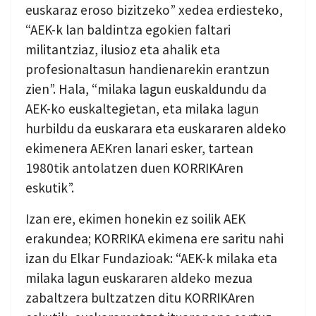
euskaraz eroso bizitzeko” xedea erdiesteko,
“AEK-k lan baldintza egokien faltari
militantziaz, ilusioz eta ahalik eta
profesionaltasun handienarekin erantzun
zien”. Hala, “milaka lagun euskaldundu da
AEK-ko euskaltegietan, eta milaka lagun
hurbildu da euskarara eta euskararen aldeko
ekimenera AEKren lanari esker, tartean
1980tik antolatzen duen KORRIKAren
eskutik”.
Izan ere, ekimen honekin ez soilik AEK
erakundea; KORRIKA ekimena ere saritu nahi
izan du Elkar Fundazioak: “AEK-k milaka eta
milaka lagun euskararen aldeko mezua
zabaltzera bultzatzen ditu KORRIKAren