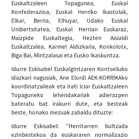
Euskaltzaleen Topagunea, Euskal
Konfederazioa, Euskal Herriko Ikastolak,
Elkar, Berria, Elhuyar, Udako Euskal
Unibertsitatea, Euskal Herrian Euskaraz,
Maizpide Euskaltegia, Hezten Aisialdi
Euskaltzalea, Karmel Aldizkaria, Konkolotx,
Biga Bai, Mintzalasai eta Eusko Ikaskuntza.
Idurre Eskisabel Euskalgintzaren Kontseiluko
idazkari nagusiak, Ane Elordi AEK-KORRIKAko
koordinatzaileak eta Irati Iciar Euskaltzaleen
Topaguneko lehendakariak adierazpen
bateratu bat irakurri dute, eta besteak
beste, honako mezuak zabaldu dituzte:
Idurre Eskisabel: “Herritarren bultzada
ezinbestekoa da euskararen normalizazio