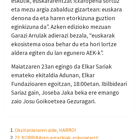
eskutik, euskararentzat itxaropena sortuz
eta mezu argia zabalduz gizartean: euskara
denona da eta haren etorkizuna guztion
eginkizuna da”. Azken edizioko mezuan
Garazi Arrulak adierazi bezala, “euskarak
ekosistema osoa behar du eta hori lortze
aldera egiten du lan egunero AEK-k”.
Maiatzaren 23an egingo da Elkar Sariak
emateko ekitaldia Adunan, Elkar
Fundazioaren egoitzan, 18:00etan. Ibilbideari
Sariaz gain, Joseba Jaka beka ere emango
zaio Josu Goikoetxea Gezuragari.
Okzitanieraren alde, HARRO!
23. KORRIKAren argazkiak, eskuragarri!