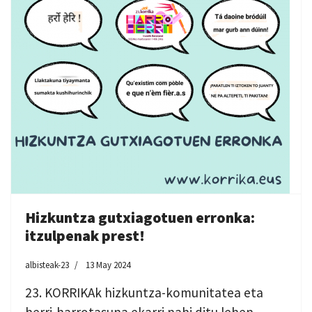
Hizkuntza gutxiagotuen erronka:
itzulpenak prest!
albisteak-23
13 May 2024
23. KORRIKAk hizkuntza-komunitatea eta
herri-harrotasuna ekarri nahi ditu lehen