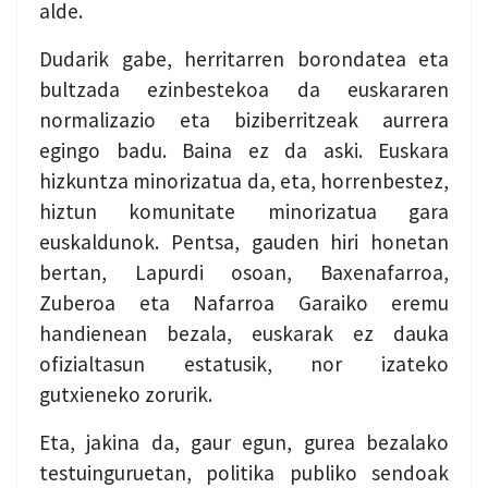
alde.
Dudarik gabe, herritarren borondatea eta
bultzada ezinbestekoa da euskararen
normalizazio eta biziberritzeak aurrera
egingo badu. Baina ez da aski. Euskara
hizkuntza minorizatua da, eta, horrenbestez,
hiztun komunitate minorizatua gara
euskaldunok. Pentsa, gauden hiri honetan
bertan, Lapurdi osoan, Baxenafarroa,
Zuberoa eta Nafarroa Garaiko eremu
handienean bezala, euskarak ez dauka
ofizialtasun estatusik, nor izateko
gutxieneko zorurik.
Eta, jakina da, gaur egun, gurea bezalako
testuinguruetan, politika publiko sendoak