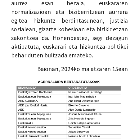
aurrez esan bezala, euskararen
normalizazioan eta biziberritzean aurrera
egitea hizkuntz berdintasunean, justizia
sozialean, gizarte kohesioan eta bizikidetzan
sakontzea da. Honenbestez, segi dezagun
aktibatuta, euskarari eta hizkuntza-politikei
behar duten bultzada emateko.
Baionan, 2024ko maiatzaren 15ean