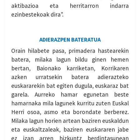
aktibazioa eta herritarron indarra
ezinbestekoak dira”.
ADIERAZPEN BATERATUA
Orain hilabete pasa, primadera hastearekin
batera, milaka lagun bildu ginen hemen
bertan, Baionako karriketan, Korrikaren
azken urratsekin batera adierazteko
euskararekin bat egiten dugula, euskaraz bat
garela. Aurreko hamar egunetan beste
hamarnaka mila lagunek kurritu zuten Euskal
Herri osoa, asmo eta borondate berberez.
Milaka lagun horien artean baziren euskaldun
eta euskaltzaleak, baziren euskararen jabe
ez izan arren hizkuntz berdintasunean