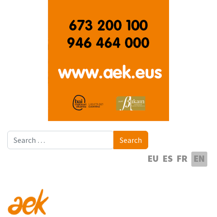
Search
Search
Select your language
EU
ES
FR
EN