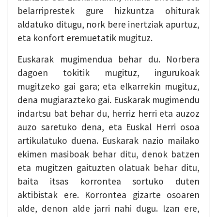
belarriprestek gure hizkuntza ohiturak
aldatuko ditugu, nork bere inertziak apurtuz,
eta konfort eremuetatik mugituz.
Euskarak mugimendua behar du. Norbera
dagoen tokitik mugituz, ingurukoak
mugitzeko gai gara; eta elkarrekin mugituz,
dena mugiarazteko gai. Euskarak mugimendu
indartsu bat behar du, herriz herri eta auzoz
auzo saretuko dena, eta Euskal Herri osoa
artikulatuko duena. Euskarak nazio mailako
ekimen masiboak behar ditu, denok batzen
eta mugitzen gaituzten olatuak behar ditu,
baita itsas korrontea sortuko duten
aktibistak ere. Korrontea gizarte osoaren
alde, denon alde jarri nahi dugu. Izan ere,