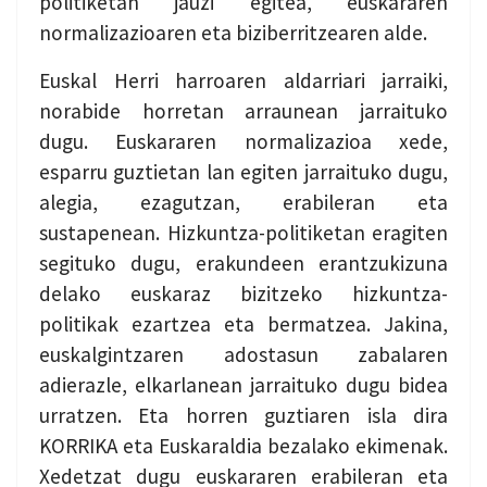
politiketan jauzi egitea, euskararen
normalizazioaren eta biziberritzearen alde.
Euskal Herri harroaren aldarriari jarraiki,
norabide horretan arraunean jarraituko
dugu. Euskararen normalizazioa xede,
esparru guztietan lan egiten jarraituko dugu,
alegia, ezagutzan, erabileran eta
sustapenean. Hizkuntza-politiketan eragiten
segituko dugu, erakundeen erantzukizuna
delako euskaraz bizitzeko hizkuntza-
politikak ezartzea eta bermatzea. Jakina,
euskalgintzaren adostasun zabalaren
adierazle, elkarlanean jarraituko dugu bidea
urratzen. Eta horren guztiaren isla dira
KORRIKA eta Euskaraldia bezalako ekimenak.
Xedetzat dugu euskararen erabileran eta