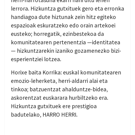
lerrora. Hizkuntza gutxituek gero eta erronka
handiagoa dute hiztunak zein hitz egiteko
espazioak eskuratzeko edo orain artekoei
eusteko; horregatik, ezinbestekoa da
komunitatearen pertenentzia —identitatea
— hizkuntzarekin izaniko gozamenezko bizi-
esperientziei lotzea.
Horixe baita Korrika: euskal komunitatearen
emozio-leherketa, herri-aldarri alai eta
tinkoa; batzuentzat ahalduntze-bidea,
askorentzat euskarara hurbiltzeko era.
Hizkuntza gutxituek ere prestigioa
badutelako, HARRO HERRI.