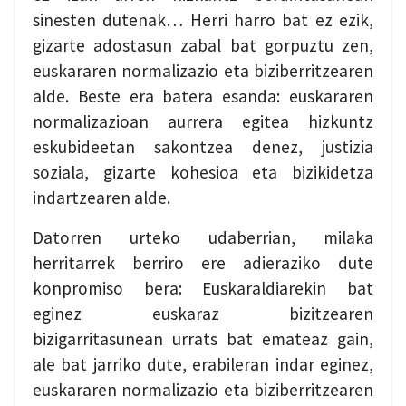
sinesten dutenak… Herri harro bat ez ezik,
gizarte adostasun zabal bat gorpuztu zen,
euskararen normalizazio eta biziberritzearen
alde. Beste era batera esanda: euskararen
normalizazioan aurrera egitea hizkuntz
eskubideetan sakontzea denez, justizia
soziala, gizarte kohesioa eta bizikidetza
indartzearen alde.
Datorren urteko udaberrian, milaka
herritarrek berriro ere adieraziko dute
konpromiso bera: Euskaraldiarekin bat
eginez euskaraz bizitzearen
bizigarritasunean urrats bat emateaz gain,
ale bat jarriko dute, erabileran indar eginez,
euskararen normalizazio eta biziberritzearen