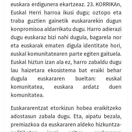
euskara erdigunera ekartzeaz. 23. KORRIKAn,
Euskal Herri harroa ikusi dugu; oztopo eta
traba guztien gainetik euskararekin dugun
konpromisoa aldarrikatu dugu. Harro adierazi
dugu euskaraz bizi nahi dugula, bagarela nor
eta euskarak ematen digula identitate hori,
euskal komunitatearen parte egiten gaituela.
Euskal hiztun izan ala ez, harro zabaldu dugu
lau haizetara ekosistema bat eraiki behar
dugula euskararen bueltan: euskal
komunitatea, euskara ardatz duen
komunitatea.
Euskararentzat etorkizun hobea eraikitzeko
adostasun zabala dugu. Eta, aipatu bezala,
premiazkoa da euskararen aldeko hizkuntza-