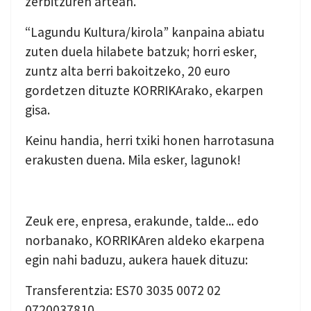
zerbitzuren artean.
“Lagundu Kultura/kirola” kanpaina abiatu
zuten duela hilabete batzuk; horri esker,
zuntz alta berri bakoitzeko, 20 euro
gordetzen dituzte KORRIKArako, ekarpen
gisa.
Keinu handia, herri txiki honen harrotasuna
erakusten duena. Mila esker, lagunok!
Zeuk ere, enpresa, erakunde, talde... edo
norbanako, KORRIKAren aldeko ekarpena
egin nahi baduzu, aukera hauek dituzu:
Transferentzia: ES70 3035 0072 02
0720037810