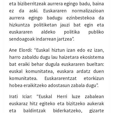
eta biziberritzeak aurrera egingo badu, baina
ez da aski. Euskararen normalizazioan
aurrera egingo badugu ezinbestekoa da
hizkuntza politiketan jauzi bat egin eta
euskararen aldeko politika publiko
sendoagoak indarrean jartzea”.
Ane Elordi: “Euskal hiztun izan edo ez izan,
harro zabaldu dugu lau haizetara ekosistema
bat eraiki behar dugula euskararen bueltan:
euskal komunitatea, euskara ardatz duen
komunitatea. Euskararentzat etorkizun
hobea eraikitzeko adostasun zabala dugu”.
Irati Iciar: “Euskal Herri luze zabalean
euskaraz hitz egiteko eta bizitzeko aukerak
eta baldintzak biderkatzeko, gizarte