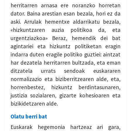
herritarren arnasa ere noranzko horretan
dator. Baina arestian esan bezala, hori ez da
aski. Arrulak hementxe aldarrikatu bezala,
«hizkuntzaren auzia politikoa da, eta
urgentziazkoa» Beraz, hemendik dei bat
agintariei eta hizkuntz politiketan eragin
indarra duten eragile politiko guztiei: aintzat
har dezatela herritarren bultzada, eta eman
ditzatela urrats sendoak euskararen
normalizazio eta biziberritzearen alde, eta,
horrenbestez, hizkuntz berdintasunaren,
justizia sozialaren, gizarte kohesioaren eta
bizikidetzaren alde.
Olatu berri bat
Euskarak hegemonia hartzeaz ari gara,