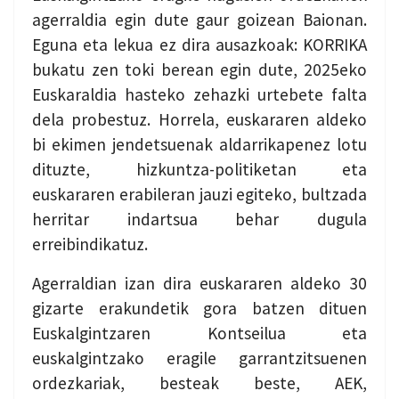
agerraldia egin dute gaur goizean Baionan.
Eguna eta lekua ez dira ausazkoak: KORRIKA
bukatu zen toki berean egin dute, 2025eko
Euskaraldia hasteko zehazki urtebete falta
dela probestuz. Horrela, euskararen aldeko
bi ekimen jendetsuenak aldarrikapenez lotu
dituzte, hizkuntza-politiketan eta
euskararen erabileran jauzi egiteko, bultzada
herritar indartsua behar dugula
erreibindikatuz.
Agerraldian izan dira euskararen aldeko 30
gizarte erakundetik gora batzen dituen
Euskalgintzaren Kontseilua eta
euskalgintzako eragile garrantzitsuenen
ordezkariak, besteak beste, AEK,