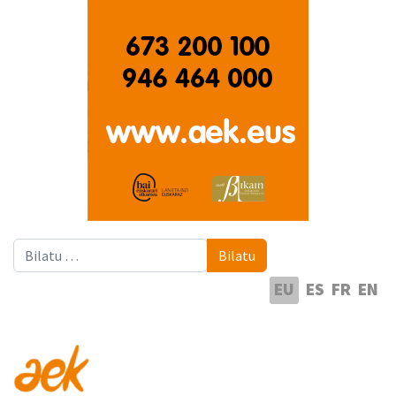
Bilatu
Bilatu
Hautatu hizkuntza
EU
ES
FR
EN