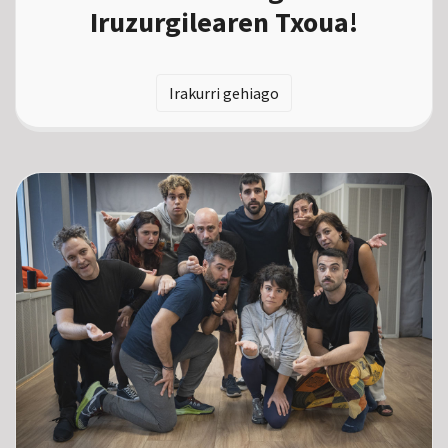
Iruzurgilearen Txoua!
Irakurri gehiago