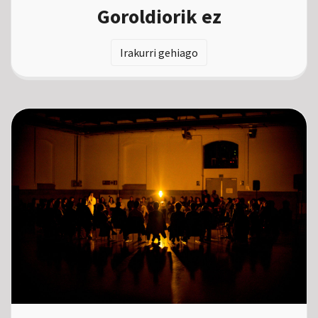
Goroldiorik ez
Irakurri gehiago