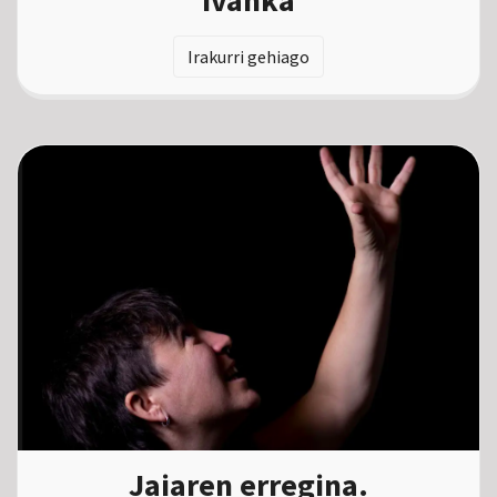
Irakurri gehiago
Jaiaren erregina.