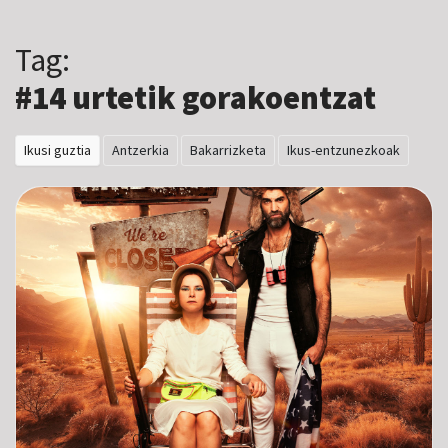
Tag:
#14 urtetik gorakoentzat
Ikusi guztia
Antzerkia
Bakarrizketa
Ikus-entzunezkoak