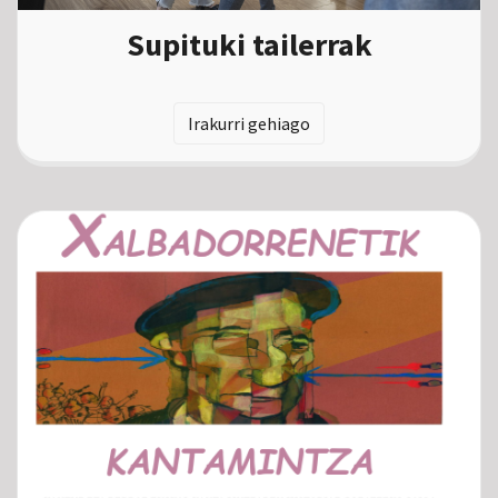
Supituki tailerrak
Irakurri gehiago