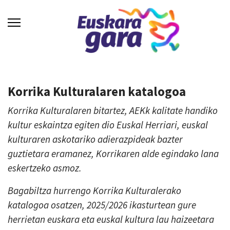
Korrika Kulturalaren katalogoa
Korrika Kulturalaren bitartez, AEKk kalitate handiko
kultur eskaintza egiten dio Euskal Herriari, euskal
kulturaren askotariko adierazpideak bazter
guztietara eramanez, Korrikaren alde egindako lana
eskertzeko asmoz.
Bagabiltza hurrengo Korrika Kulturalerako
katalogoa osatzen, 2025/2026 ikasturtean gure
herrietan euskara eta euskal kultura lau haizeetara