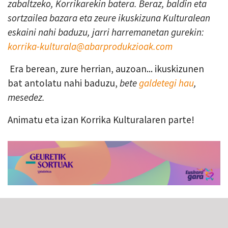
zabaltzeko, Korrikarekin batera. Beraz, baldin eta
sortzailea bazara eta zeure ikuskizuna Kulturalean
eskaini nahi baduzu, jarri harremanetan gurekin:
korrika-kulturala@abarprodukzioak.com
Era berean, zure herrian, auzoan... ikuskizunen
bat antolatu nahi baduzu,
bete
galdetegi hau
,
mesedez.
Animatu eta izan Korrika Kulturalaren parte!