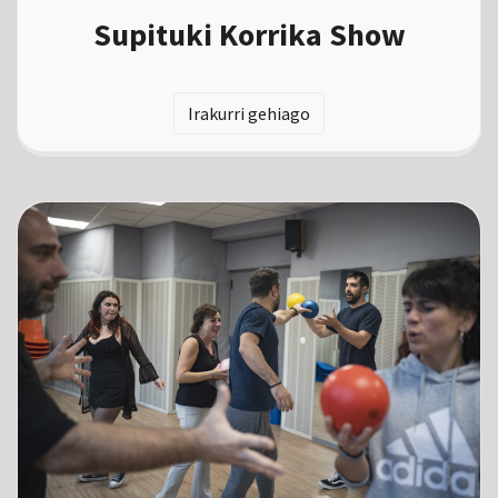
Supituki Korrika Show
Irakurri gehiago